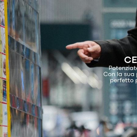
CE
Potenziate
Con la sua 
perfetto p