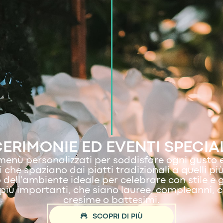
ERIMONIE ED EVENTI SPECIA
enù personalizzati per soddisfare ogni gusto 
 che spaziano dai piatti tradizionali a quelli più
ell'ambiente ideale per celebrare con stile e g
iù importanti, che siano lauree, compleanni, 
cresime o battesimi.
SCOPRI DI PIÙ