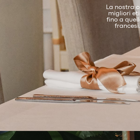
La nostra c
migliori et
fino a quel
francesi.