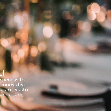
LI
e necessità
 innovativi.
usto i vostri
comunioni,