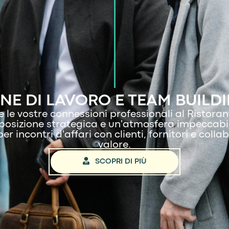
NE DI LAVORO E TEAM BUILD
 le vostre connessioni professionali al Ristoran
posizione strategica e un'atmosfera impeccabile
er incontri d'affari con clienti, fornitori e colla
valore.
SCOPRI DI PIÙ