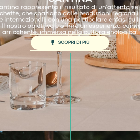
antina rappresenta il risultato di un'attenta sel
ichette, che spaziano dalle produzioni regionali
le internazionali, con una particolare enfasi sull
 Il nostro obiettivo è offrire un'esperienza coin
arricchente, immersa nella cultura enologica.
SCOPRI DI PIÙ