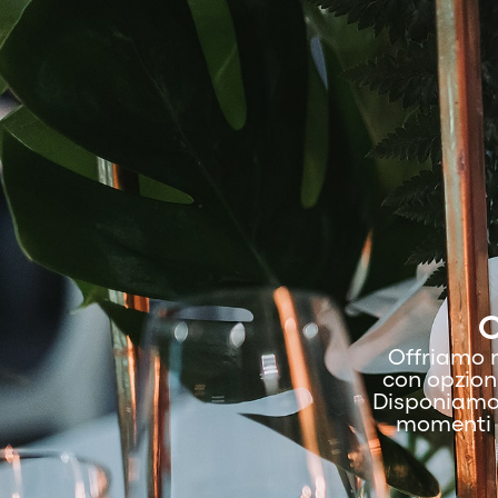
C
Offriamo m
con opzioni
Disponiamo d
momenti p