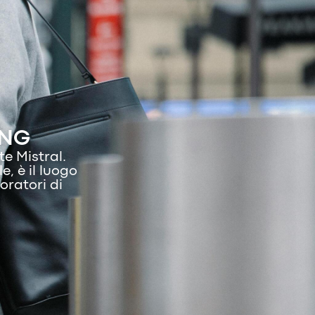
ING
te Mistral.
, è il luogo
boratori di