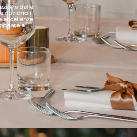
ezione delle
 e nazionali
e eccellenze
volgente e